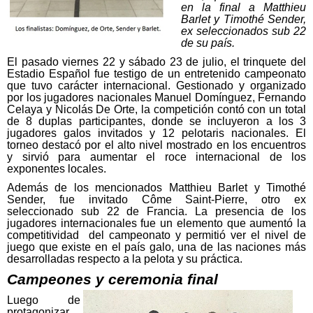
en la final a Matthieu
Barlet y Timothé Sender,
ex seleccionados sub 22
de su país.
El pasado viernes 22 y sábado 23 de julio, el trinquete del
Estadio Español fue testigo de un entretenido campeonato
que tuvo carácter internacional. Gestionado y organizado
por los jugadores nacionales Manuel Domínguez, Fernando
Celaya y Nicolás De Orte, la competición contó con un total
de 8 duplas participantes, donde se incluyeron a los 3
jugadores galos invitados y 12 pelotaris nacionales. El
torneo destacó por el alto nivel mostrado en los encuentros
y sirvió para aumentar el roce internacional de los
exponentes locales.
Además de los mencionados Matthieu Barlet y Timothé
Sender, fue invitado
C
ô
me Saint-Pierre
, otro ex
seleccionado sub 22 de Francia. La presencia de los
jugadores internacionales fue un elemento que aumentó la
competitividad del campeonato y permitió ver el nivel de
juego que existe en el país galo, una de las naciones más
desarrolladas respecto a la pelota y su práctica.
Campeones y ceremonia final
Luego de
protagonizar