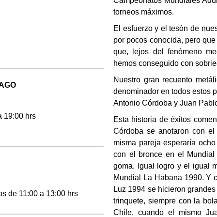
Campeonatos Mundiales Adul
torneos máximos.
El esfuerzo y el tesón de nues
por pocos conocida, pero que 
que, lejos del fenómeno med
hemos conseguido con sobried
Nuestro gran recuento metál
IAGO
denominador en todos estos po
Antonio Córdoba y Juan Pablo
a 19:00 hrs
Esta historia de éxitos come
Córdoba se anotaron con el 
misma pareja esperaría ocho 
con el bronce en el Mundial 
goma. Igual logro y el igual
Mundial La Habana 1990. Y c
Luz 1994 se hicieron grandes 
s de 11:00 a 13:00 hrs
trinquete, siempre con la bo
Chile, cuando el mismo Ju