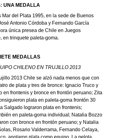
: UNA MEDALLA
Mar del Plata 1995, en la sede de Buenos
r José Antonio Córdoba y Fernando García
hora única presea de Chile en Juegos
 en trinquete paleta-goma.
SIETE MEDALLAS
UIPO CHILENO EN TRUJILLO 2013
ujillo 2013 Chile se alzó nada menos que con
atro de plata y tres de bronce: Ignacio Truco y
 en frontenis y bronce en frontón peruano; Zita
onsiguieron plata en paleta-goma frontón 30
a Salgado lograron plata en frontenis;
bién en paleta-goma individual; Natalia Bozzo
ron con bronce en frontón peruano; y Natalia
Solas, Rosario Valderrama, Fernando Celaya,
co, anotaron plata como equipo. La pelota