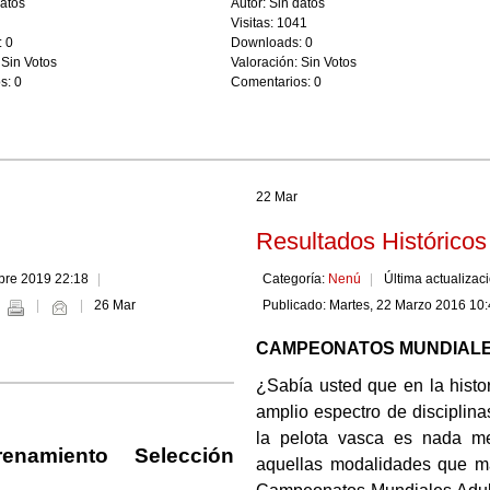
datos
Autor: Sin datos
5
Visitas: 1041
 0
Downloads: 0
 Sin Votos
Valoración: Sin Votos
s: 0
Comentarios: 0
22 Mar
Resultados Históricos
ubre 2019 22:18
Categoría:
Nenú
Última actualizac
26 Mar
Publicado: Martes, 22 Marzo 2016 10
CAMPEONATOS MUNDIALE
¿Sabía usted que en la histo
amplio espectro de disciplina
la pelota vasca es nada me
renamiento Selección
aquellas modalidades que má