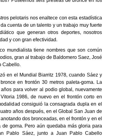
tos? Poseemos seis preseas de bronce en los
tros pelotaris nos enaltece con esta estadística
da cuenta de un talento y un trabajo muy fuerte
iático que generan otros deportes, nosotros
ad y con gran efectividad.
ico mundialista tiene nombres que son común
dios, gran al trabajo de
Baldomero Saez
, José
 Cabello.
nzó en el Mundial Biarritz 1978, cuando Sáez y
bronce en frontón 30 metros paleta-goma. La
años para volver al podio global, nuevamente
Vitoria 1986, de nuevo en el frontón corto en
 modalidad consiguió la consagrada dupla en el
uatro años después, en el Global San Juan de
anotando dos bronceadas, en el frontón y en el
la de goma. Pero aún quedaba más gloria para
an Pablo Sáez, junto a Juan Pablo Cabello