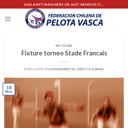
Skip
ADD ANYTHING HERE OR JUST REMOVE IT...
to
content
NOTICIAS
Fixture torneo Stade Francais
PUBLICADO EN
NOVIEMBRE 18, 2020
POR
ADMIN
18
Nov