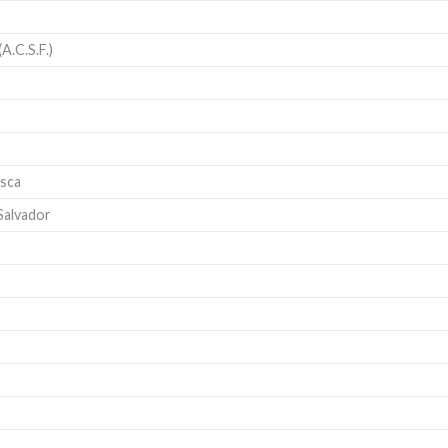
A.C.S.F.)
asca
Salvador