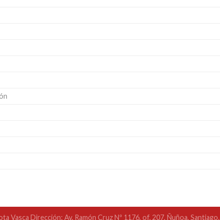
tón
ota Vasca Dirección: Av. Ramón Cruz Nº 1176, of. 207, Ñuñoa, Santiago