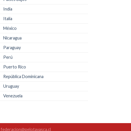
India
Italia
México
Nicaragua
Paraguay
Perú
Puerto Rico
República Dominicana
Uruguay
Venezuela
. federacion@pelotavasca.cl