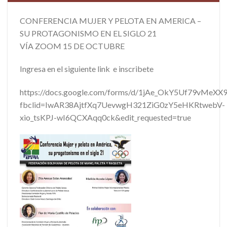
CONFERENCIA MUJER Y PELOTA EN AMERICA –
SU PROTAGONISMO EN EL SIGLO 21
VÍA ZOOM 15 DE OCTUBRE
Ingresa en el siguiente link e inscribete
https://docs.google.com/forms/d/1jAe_OkY5Uf79vMe
fbclid=IwAR38AjtfXq7UevwgH321ZiG0zY5eHKRtwebV-
xio_tsKPJ-wI6QCXAqq0ck&edit_requested=true