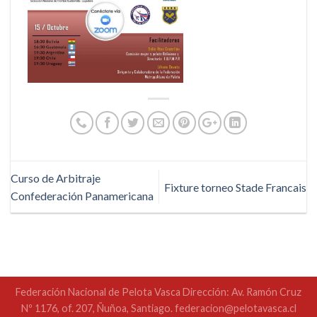
Curso de Arbitraje
Fixture torneo Stade Francais
Confederación Panamericana
Federación Nacional de Pelota Vasca Dirección: Av. Ramón Cruz
Nº 1176, of. 207, Ñuñoa, Santiago. federacion@pelotavasca.cl