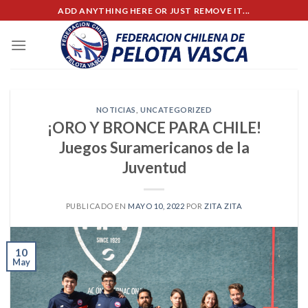
Skip
ADD ANYTHING HERE OR JUST REMOVE IT...
to
content
NOTICIAS
,
UNCATEGORIZED
¡ORO Y BRONCE PARA CHILE!
Juegos Suramericanos de la
Juventud
PUBLICADO EN
MAYO 10, 2022
POR
ZITA ZITA
10
May