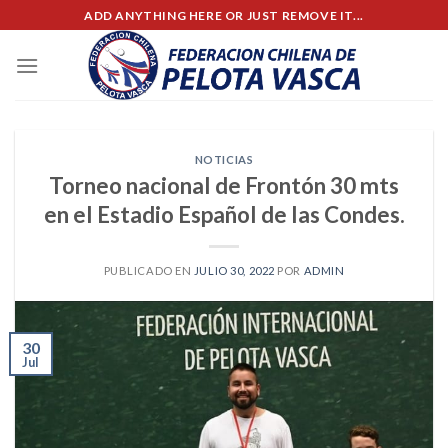
Skip
ADD ANYTHING HERE OR JUST REMOVE IT...
to
content
NOTICIAS
Torneo nacional de Frontón 30 mts
en el Estadio Español de las Condes.
PUBLICADO EN
JULIO 30, 2022
POR
ADMIN
30
Jul