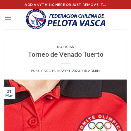
Skip
ADD ANYTHING HERE OR JUST REMOVE IT...
to
content
NOTICIAS
Torneo de Venado Tuerto
PUBLICADO EN
MAYO 1, 2020
POR
ADMIN
01
May