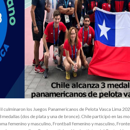
il culminaron los Juegos Panamericanos de Pelota Vasca Lima 202
3 medallas (dos de plata y una de bronce). Chile participó en las m
oma femenino y masculino, Frontball femenino y masculino, Fronte