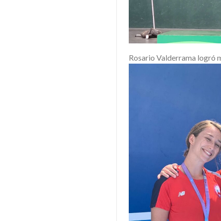
Rosario Valderrama logró m