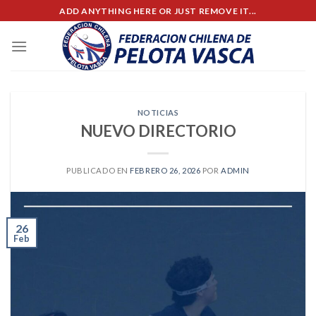
Skip
ADD ANYTHING HERE OR JUST REMOVE IT...
to
content
NOTICIAS
NUEVO DIRECTORIO
PUBLICADO EN
FEBRERO 26, 2026
POR
ADMIN
26
Feb