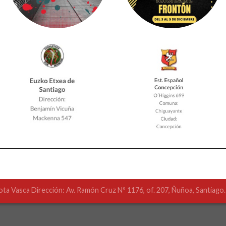
ota Vasca Dirección: Av. Ramón Cruz Nº 1176, of. 207, Ñuñoa, Santiago