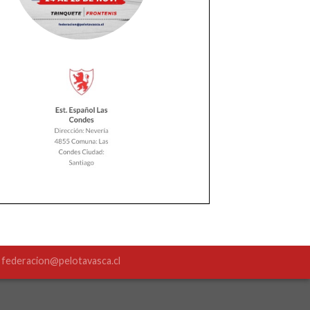
. federacion@pelotavasca.cl